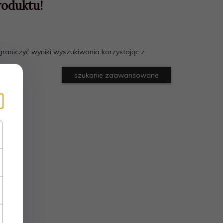
roduktu!
raniczyć wyniki wyszukiwania korzystając z
szukanie zaawansowane