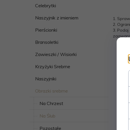
Celebrytki
Naszyjnik z imieniem
1. Spraw
2. Ogran
Pierścionki
3. Podaj
zaawanso
Bransoletki
Zawieszki / Wisiorki
Krzyżyki Srebrne
Naszyjniki
Obrazki srebrne
Na Chrzest
Na Ślub
Pozostałe