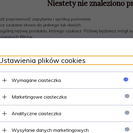
Niestety nie znaleziono p
dź poprawność zapytania i spróbuj ponownie.
icz szukane słowa do jednego lub dwóch.
 ogólną nazwę produktu, którego szukasz. Później będziesz mógł og
wanych filtrów.
Ustawienia plików cookies
Wymagane ciasteczka
Marketingowe ciasteczka
Analityczne ciasteczka
Wysyłanie danych marketingowych