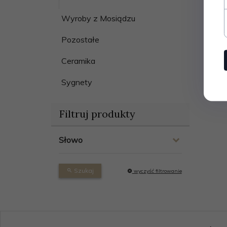
Wyroby z Mosiądzu
Pozostałe
Ceramika
Sygnety
Filtruj produkty
Słowo
Szukaj
wyczyść filtrowanie