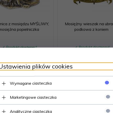
lnica z mosiądzu MYŚLIWY,
Mosiężny wieszak na ubra
mosiężna popielniczka
podkowa z koniem
Produkt dostępny!
Produkt dostępny!
325,
00
PLN
192,
00
PLN
Ustawienia plików cookies
Wymagane ciasteczka
Marketingowe ciasteczka
Analityczne ciasteczka