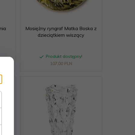
nia
Mosiężny ryngraf Matka Boska z
dzieciątkiem wiszący
Produkt dostępny!
107,
00
PLN