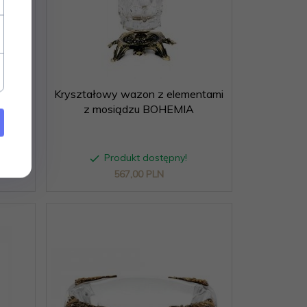
OŃ na
Kryształowy wazon z elementami
z mosiądzu BOHEMIA
Produkt dostępny!
567,
00
PLN