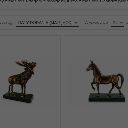
y z mosiądzu, zegary z mosiądzu, lustro z mosiądzu. Zobacz pełn
sort
pop
według:
Wyświetl po
p