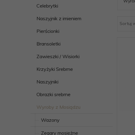
Wyrob
Celebrytki
Naszyjnik z imieniem
Sortuj 
Pierścionki
Bransoletki
Zawieszki / Wisiorki
Krzyżyki Srebrne
Naszyjniki
Obrazki srebrne
Wyroby z Mosiądzu
Wazony
Zegary mosiężne