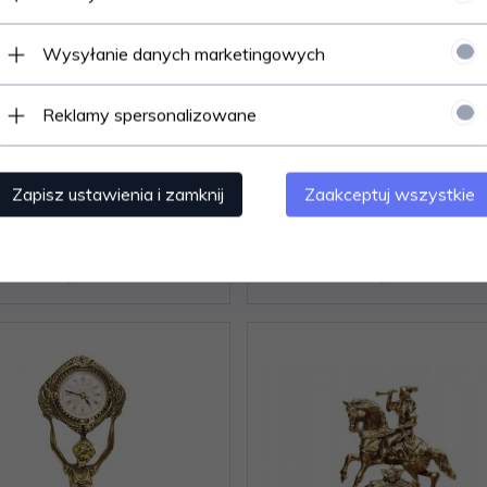
Wysyłanie danych marketingowych
Reklamy spersonalizowane
tałowy wazon z elementami
Mosiężny słonik stojący SŁ
z mosiądzu BOHEMIA
szczęście
Zapisz ustawienia i zamknij
Zaakceptuj wszystkie
Produkt dostępny!
Produkt dostępny!
579,
00
PLN
156,
00
PLN