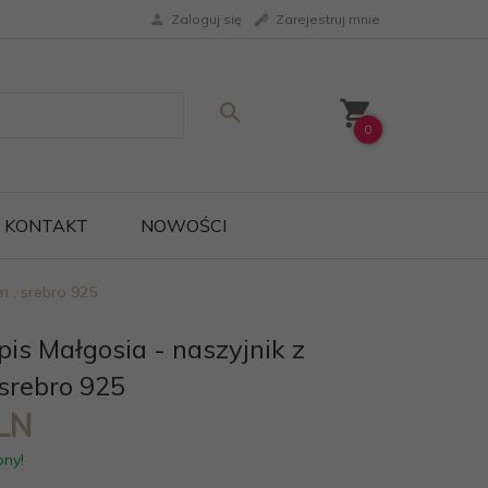
Zaloguj się
Zarejestruj mnie
0
KONTAKT
NOWOŚCI
m , srebro 925
pis Małgosia - naszyjnik z
 srebro 925
LN
pny!