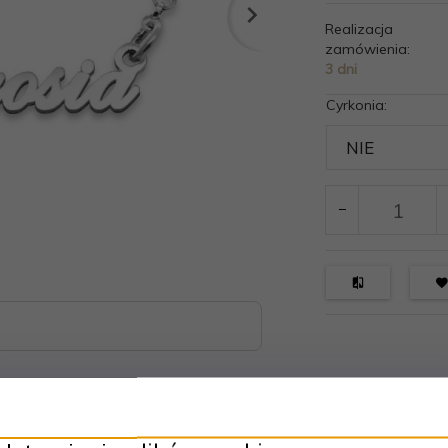
Realizacja
zamówienia:
3 dni
Cyrkonia: