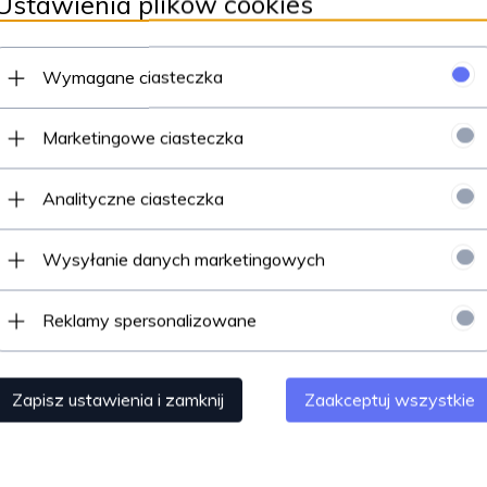
Ustawienia plików cookies
by 925. W celu zamówienia innej długości łańcuszka bądź wielkości
Wymagane ciasteczka
m
Marketingowe ciasteczka
Analityczne ciasteczka
tu w poniższych wariantach:
Wysyłanie danych marketingowych
zawieszka bez łańcuszka)
Reklamy spersonalizowane
ach w których występuje literka "i"
Zapisz ustawienia i zamknij
Zaakceptuj wszystkie
ią dołączenia dowolnej dedykacji - również w cenie. Więcej odnośn