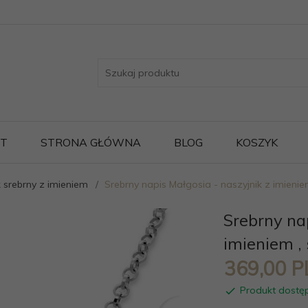
ST
STRONA GŁÓWNA
BLOG
KOSZYK
 srebrny z imieniem
Srebrny napis Małgosia - naszyjnik z imienie
Srebrny na
imieniem ,
369,
00
P
Produkt dostę