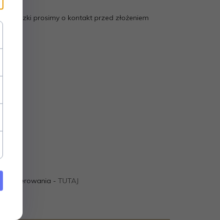
 zawieszki prosimy o kontakt przed złożeniem
ie grawerowania -
TUTAJ