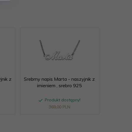
jnik z
Srebrny napis Marta - naszyjnik z
Srebrny na
imieniem , srebro 925
imien
Produkt dostępny!
P
369,
00
PLN