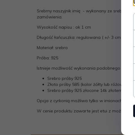
Srebrny naszyjnik imię - wykonany ze srebra pró
zamówienia.
Wysokość napisu : ok 1 cm
Długość łańcuszka: regulowana ( +/- 3 cm ) 45 c
Materiał: srebro
Próba: 925
Istnieje możliwość wykonania podobnego produk
Srebro próby 925
Złoto próby 585 (kolor żółty lub różowy - 
Srebro próby 925 złocone 14k złotem
Opcja z cyrkonią możliwa tylko w imionach / napis
W cenie produktu zawarte jest etui z możliwośc