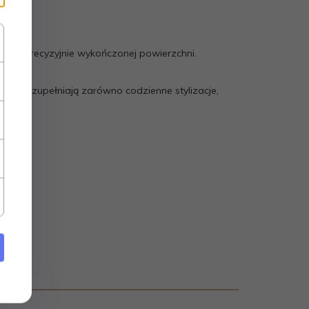
iem precyzyjnie wykończonej powierzchni.
konale uzupełniają zarówno codzienne stylizacje,