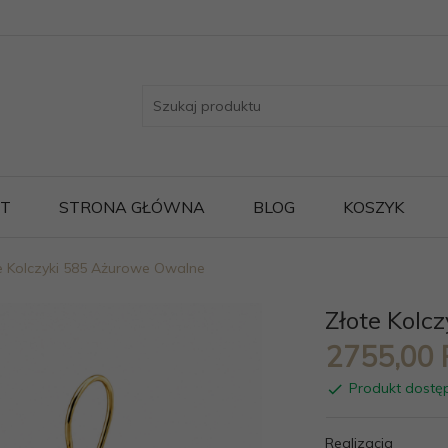
ST
STRONA GŁÓWNA
BLOG
KOSZYK
e Kolczyki 585 Ażurowe Owalne
Złote Kolc
2755,
00
Produkt dostę
Realizacja