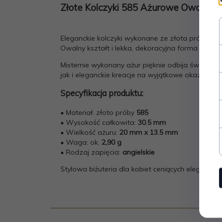
Złote Kolczyki 585 Ażurowe Owalne
Eleganckie kolczyki wykonane ze złota próby 5
Owalny kształt i lekka, dekoracyjna forma nadaj
Misternie wykonany ażur pięknie odbija światło, t
jak i eleganckie kreacje na wyjątkowe okazje.
Specyfikacja produktu:
• Materiał: złoto próby
585
• Wysokość całkowita:
30.5 mm
• Wielkość ażuru:
20 mm x 13.5 mm
• Waga: ok.
2,90 g
• Rodzaj zapięcia:
angielskie
Stylowa biżuteria dla kobiet ceniących elegancj