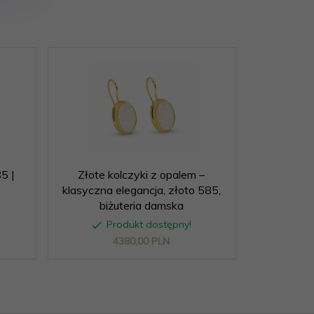
5 |
Złote kolczyki z opalem –
Złote ko
klasyczna elegancja, złoto 585,
zapięcie
biżuteria damska
Produkt dostępny!
P
4380,
00
PLN