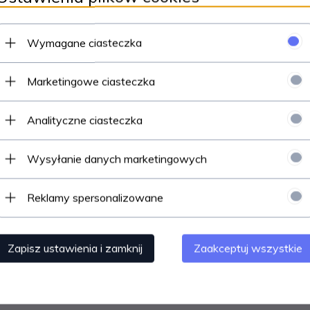
Wymagane ciasteczka
85 zachwycają subtelnym ażurowym wzorem oraz wyjątkowym połysk
ą biżuterii luksusowego charakteru oraz ponadczasowej elegancji.
Marketingowe ciasteczka
worząc efekt delikatnego blasku i wyjątkowej lekkości. Kolczyki dos
Analityczne ciasteczka
Wysyłanie danych marketingowych
Reklamy spersonalizowane
ę, lekkość formy oraz ponadczasowe wzornictwo.
Zapisz ustawienia i zamknij
Zaakceptuj wszystkie