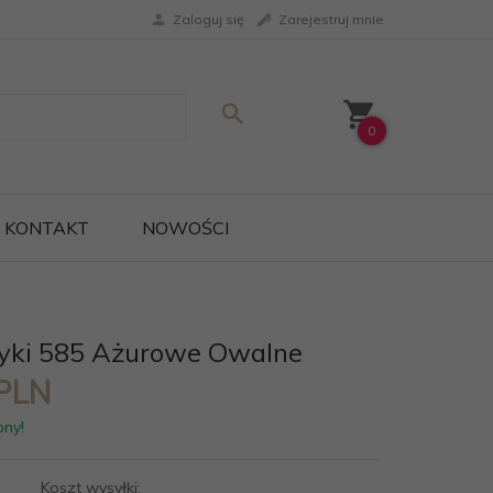
Zaloguj się
Zarejestruj mnie
0
KONTAKT
NOWOŚCI
zyki 585 Ażurowe Owalne
PLN
pny!
Koszt wysyłki: