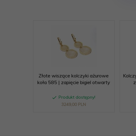
Kruszec:
złoto
Próba:
585
Złote wiszące kolczyki ażurowe
Kolczy
koła 585 | zapięcie bigiel otwarty
z
Produkt dostępny!
3249,
00
PLN