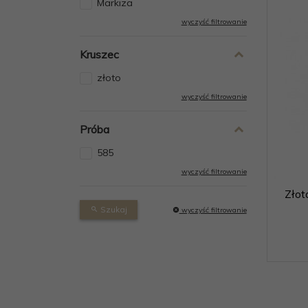
Markiza
wyczyść filtrowanie
Kruszec
złoto
wyczyść filtrowanie
Próba
585
wyczyść filtrowanie
Złot
Szukaj
wyczyść filtrowanie