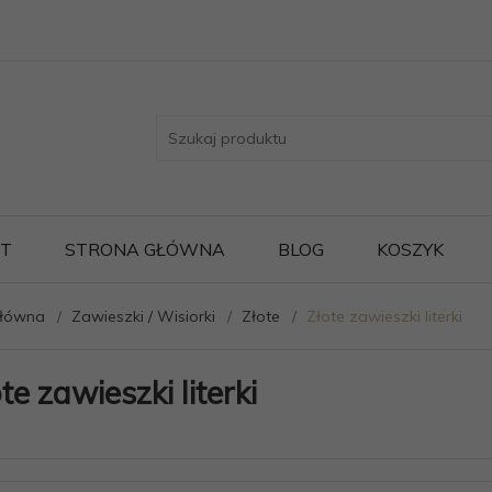
ST
STRONA GŁÓWNA
BLOG
KOSZYK
główna
Zawieszki / Wisiorki
Złote
Złote zawieszki literki
te zawieszki literki