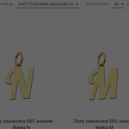
sort
pop
według:
Wyświetl po
p
a zawieszka 585 wisiorek
Złota zawieszka 585 wisi
literka N
literka M