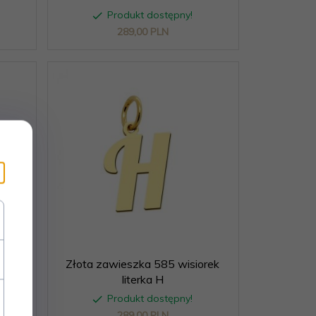
Produkt dostępny!
289,
00
PLN
orek
Złota zawieszka 585 wisiorek
literka H
Produkt dostępny!
289,
00
PLN