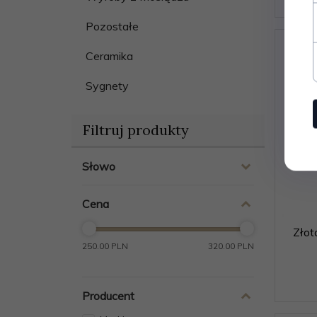
Pozostałe
Ceramika
Sygnety
Filtruj produkty
Słowo
Cena
Złot
250.00 PLN
320.00 PLN
Producent