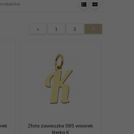
roduktów
«
1
2
3
orek
Złota zawieszka 585 wisiorek
literka K