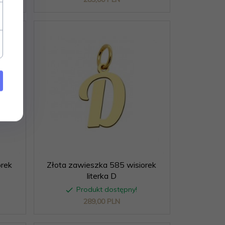
orek
Złota zawieszka 585 wisiorek
literka D
Produkt dostępny!
289,
00
PLN