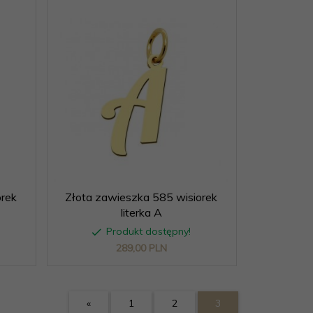
orek
Złota zawieszka 585 wisiorek
literka A
Produkt dostępny!
289,
00
PLN
«
1
2
3