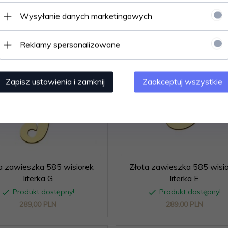
Wysyłanie danych marketingowych
Reklamy spersonalizowane
Zapisz ustawienia i zamknij
Zaakceptuj wszystkie
a zawieszka 585 wisiorek
Złota zawieszka 585 wisi
literka G
literka E
Produkt dostępny!
Produkt dostępny!
289,
00
PLN
289,
00
PLN